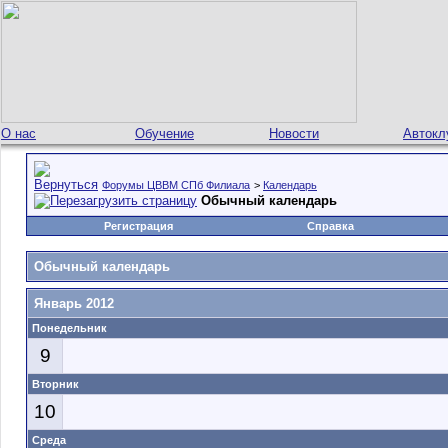
О нас
Обучение
Новости
Автокл
Форумы ЦВВМ СПб Филиала
>
Календарь
Обычный календарь
Регистрация
Справка
Обычный календарь
Январь 2012
Понедельник
9
Вторник
10
Среда