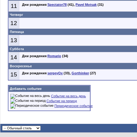
11
Дни рождения
Spectator78
(41),
Pavel Motsak
(31)
Четверг
12
Пятница
13
Суббота
14
Дни рождения
Romario
(34)
Воскресенье
15
Дни рождения
sergeyQx
(33),
Gorthinker
(27)
Добавить событие
Событие на весь день
Событие на период
Периодическое событие