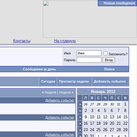
Новые сообщения
Контакты
На главную
Имя
Запомнить?
Пароль
Сообщения за день
Поиск
Сегодня
Просмотр недели
Добавить событие
Январь 2012
«
Неделя
|
Неделя
»
П
В
С
Ч
П
С
В
Добавить событие
1
>
26
27
28
29
30
31
2
3
4
5
6
7
8
>
9
10
11
12
13
14
15
>
Добавить событие
16
17
18
19
20
21
22
>
23
24
25
26
27
28
29
>
Добавить событие
30
31
>
1
2
3
4
5