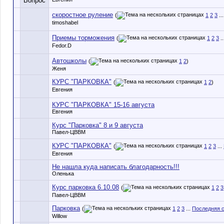
скоростное руление
(
1
2
3
..
timoshabel
Приемы торможения
(
1
2
3
..
Fedor.D
Автошколы
(
1
2
)
Женя
КУРС "ПАРКОВКА"
(
1
2
)
Евгения
КУРС "ПАРКОВКА" 15-16 августа
Евгения
Курс "Парковка" 8 и 9 августа
Павел-ЦВВМ
КУРС "ПАРКОВКА"
(
1
2
3
...
Евгения
Не нашла куда написать благодарность!!!
Оленька
Курс парковка 6.10.08
(
1
2
3
Павел-ЦВВМ
Парковка
(
1
2
3
...
Последняя 
Willow