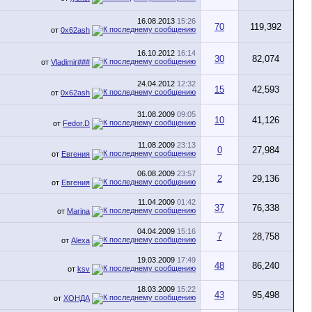
16.08.2013
15:26
70
119,392
от
0x62ash
16.10.2012
16:14
30
82,074
от
Vladimir###
24.04.2012
12:32
15
42,593
от
0x62ash
31.08.2009
09:05
10
41,126
от
Fedor.D
11.08.2009
23:13
0
27,984
от
Евгения
06.08.2009
23:57
2
29,136
от
Евгения
11.04.2009
01:42
37
76,338
от
Marina
04.04.2009
15:16
7
28,758
от
Alexa
19.03.2009
17:49
48
86,240
от
ksv
18.03.2009
15:22
43
95,498
от
ХОНДА