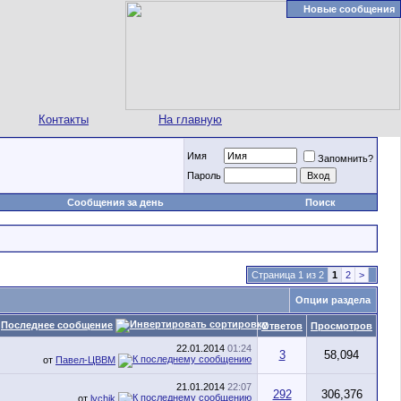
Новые сообщения
Контакты
На главную
Имя
Запомнить?
Пароль
Сообщения за день
Поиск
Страница 1 из 2
1
2
>
Опции раздела
Последнее сообщение
Ответов
Просмотров
22.01.2014
01:24
3
58,094
от
Павел-ЦВВМ
21.01.2014
22:07
292
306,376
от
lychik