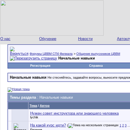
О нас
Обучение
Новости
Автокл
Форумы ЦВВМ СПб Филиала
>
Общение выпускников ЦВВМ
Начальные навыки
Регистрация
Справка
Начальные навыки
Не стесняйтесь, задавайте вопросы, выносите предло
Темы раздела
: Начальные навыки
Тема
/
Автор
Нужен совет инструктора или знающего человека
lychik
На какой курс идти?
(
1
2
3
..
Евгения