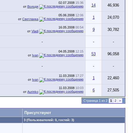
02.07.2008
15:36
14
46,936
от
Володя
05.06.2008
12:06
1
24,070
от
Светланка
16.05.2008
00:54
9
30,782
от
Vladi
-
-
-
04.05.2008
12:15
53
96,058
от
Ivan
-
-
-
11.03.2008
17:27
1
22,460
от
Ivan
11.03.2008
10:03
6
27,505
от
Aurinko
Страница 1 из 2
1
2
>
Присутствуют
3 (Пользователей: 0, гостей: 3)