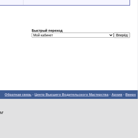
Быстрый переход
Обратная связь
-
Центр Высшего Водительского Мастерства
-
Архив
-
Вверх
М'