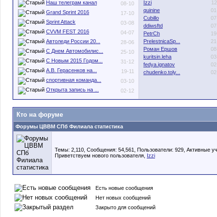
Наш телеграм канал
Izzi
12
08-10
quinine
01
Grand Sprint 2016
17-10
Cubillo
07
Sprint Attack
03-08
ddiwsftd
07
CVVM FEST 2016
04-07
PetrCh
19
Автоледи России 20...
PrelestnicaSp...
21
28-06
Роман Ершов
08
С Днем Автомобилис...
25-10
kuritsin.leha
03
С Новым 2015 Годом...
31-12
fedya.ignatov
02
А.В. Герасенков на...
19-11
chudenko.toly...
02
спортивная команда...
03-10
Открыта запись на ...
02-12
Кто на форуме
Форумы ЦВВМ СПб Филиала статистика
Темы: 2,110, Сообщения: 54,561, Пользователи: 929,
Активные уч
Приветствуем нового пользователя,
Izzi
Есть новые сообщения
Нет новых сообщений
Закрыто для сообщений