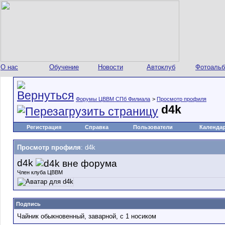
О нас
Обучение
Новости
Автоклуб
Фотоаль
Форумы ЦВВМ СПб Филиала
>
Просмотр профиля
d4k
Регистрация
Справка
Пользователи
Календа
Просмотр профиля
: d4k
d4k
Член клуба ЦВВМ
Подпись
Чайник обыкновенный, заварной, с 1 носиком