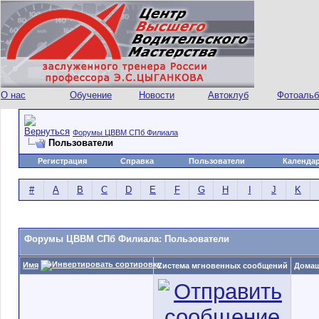
О нас
Обучение
Новости
Автоклуб
Фотоаль
Форумы ЦВВМ СПб Филиала
Пользователи
Регистрация
Справка
Пользователи
Календа
#
A
B
C
D
E
F
G
H
I
J
K
Форумы ЦВВМ СПб Филиала: Пользователи
Имя
Система мгновенных сообщений
Домаш