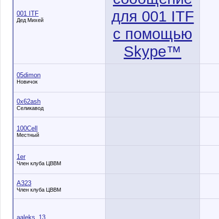
001 ITF
Дед Михей
05dimon
Новичок
0x62ash
Селикавод
100Cell
Местный
1er
Член клуба ЦВВМ
A323
Член клуба ЦВВМ
aaleks_13