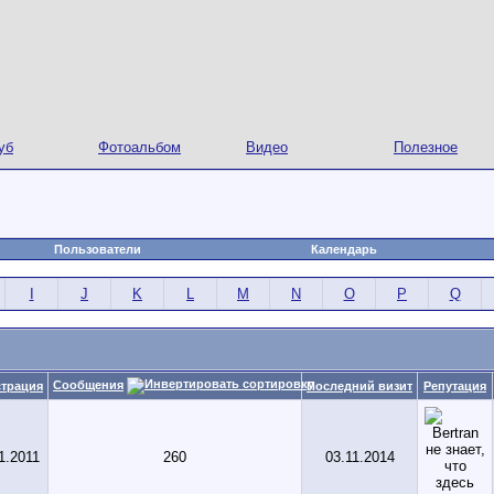
уб
Фотоальбом
Видео
Полезное
Пользователи
Календарь
I
J
K
L
M
N
O
P
Q
Сообщения
страция
Последний визит
Репутация
1.2011
260
03.11.2014