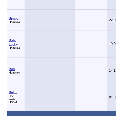
Bimbom
22.0
Новичок
Baby
19.0
Lucky
Новичок
Bob
14.1
Новичок
Buka
Член
04.0
клуба
ЦВВМ