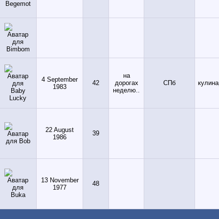
на
4 September
42
дорогах
СПб
кулина
1983
неделю..
22 August
39
1986
13 November
48
1977