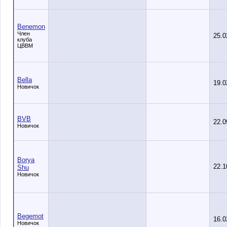
Benemon
Член
25.0
клуба
ЦВВМ
Bella
19.0
Новичок
BVB
22.0
Новичок
Borya
22.1
Shu
Новичок
Begemot
16.0
Новичок