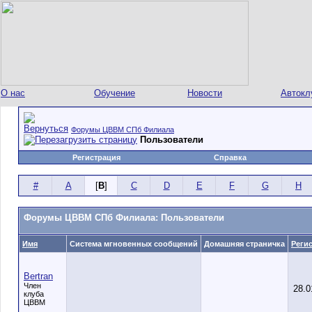
О нас
Обучение
Новости
Автокл
Форумы ЦВВМ СПб Филиала
Пользователи
Регистрация
Справка
#
A
[
B
]
C
D
E
F
G
H
Форумы ЦВВМ СПб Филиала: Пользователи
Имя
Система мгновенных сообщений
Домашняя страничка
Реги
Bertran
Член
28.0
клуба
ЦВВМ