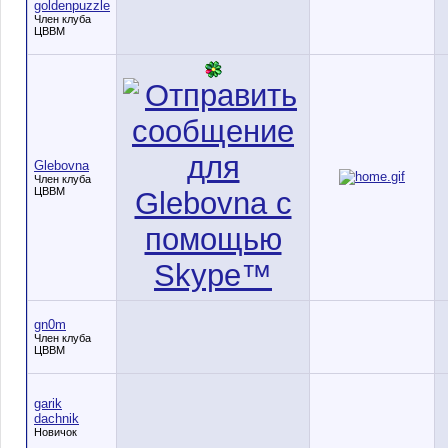
goldenpuzzle
Член клуба
ЦВВМ
Glebovna
Член клуба
ЦВВМ
gn0m
Член клуба
ЦВВМ
garik
dachnik
Новичок