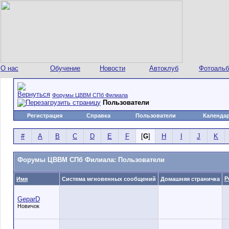
О нас
Обучение
Новости
Автоклуб
Фотоаль
Форумы ЦВВМ СПб Филиала
Пользователи
Регистрация
Справка
Пользователи
Календа
#
A
B
C
D
E
F
[
G
]
H
I
J
K
Форумы ЦВВМ СПб Филиала: Пользователи
Р
Имя
Система мгновенных сообщений
Домашняя страничка
GeparD
Новичок