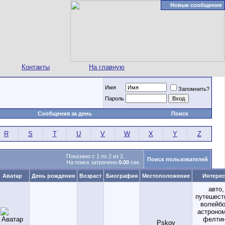
Новые сообщения
Контакты
На главную
Имя
Запомнить?
Пароль
Сообщения за день
Поиск
R
S
T
U
V
W
X
Y
Z
Показано с 1 по 2 из 2.
Поиск пользователей
На поиск затрачено
0.00
сек.
Аватар
День рождения
Возраст
Биография
Местоположение
Интере
авто,
путешест
волейбо
астроном
фелтин
Pskov