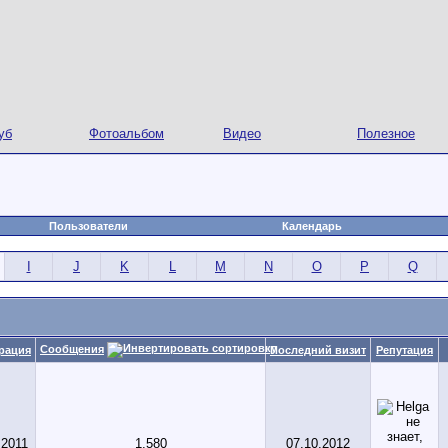
уб
Фотоальбом
Видео
Полезное
Пользователи
Календарь
I
J
K
L
M
N
O
P
Q
Сообщения
рация
Последний визит
Репутация
.2011
1,580
07.10.2012