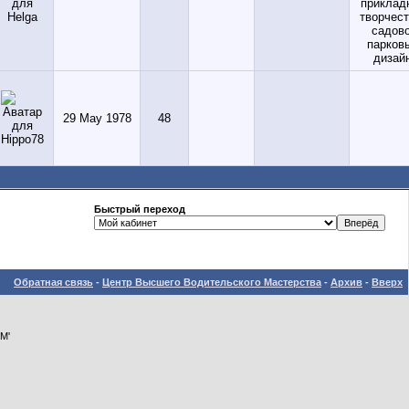
приклад
творчест
садово
парков
дизай
29 May 1978
48
Быстрый переход
Обратная связь
-
Центр Высшего Водительского Мастерства
-
Архив
-
Вверх
М'