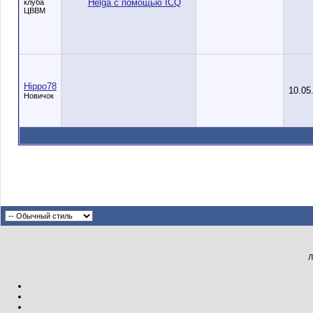
клуба
ЦВВМ
Hippo78
10.05
Новичок
Л