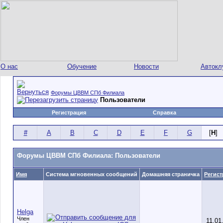
О нас
Обучение
Новости
Автокл
Форумы ЦВВМ СПб Филиала
Пользователи
Регистрация
Справка
#
A
B
C
D
E
F
G
[
H
]
Форумы ЦВВМ СПб Филиала: Пользователи
Имя
Система мгновенных сообщений
Домашняя страничка
Регист
Helga
Член
11.01