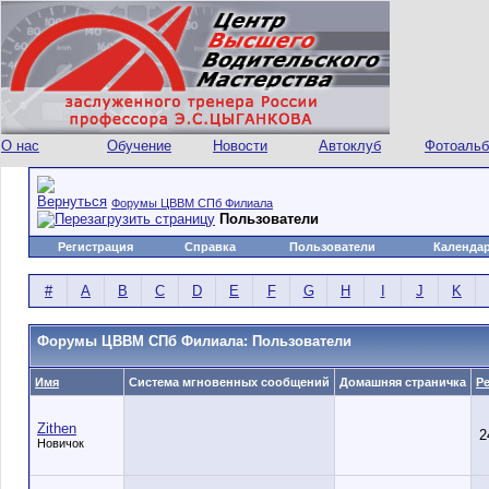
О нас
Обучение
Новости
Автоклуб
Фотоаль
Форумы ЦВВМ СПб Филиала
Пользователи
Регистрация
Справка
Пользователи
Календа
#
A
B
C
D
E
F
G
H
I
J
K
Форумы ЦВВМ СПб Филиала: Пользователи
Имя
Система мгновенных сообщений
Домашняя страничка
Р
Zithen
2
Новичок