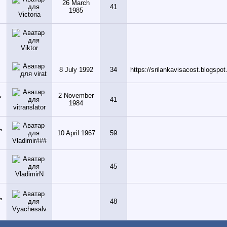
26 March
41
1985
8 July 1992
34
https://srilankavisacost.blogspo
2 November
41
1984
10 April 1967
59
45
48