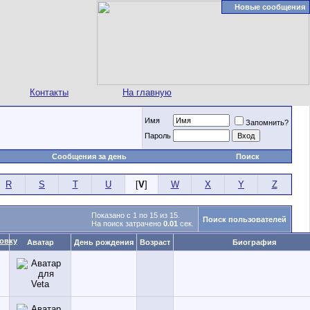
Новые сообщения
Контакты
На главную
Имя
Запомнить?
Пароль
Сообщения за день
Поиск
R
S
T
U
[
V
]
W
X
Y
Z
Показано с 1 по 15 из 15.
Поиск пользователей
На поиск затрачено
0.01
сек.
Аватар
День рождения
Возраст
Биография