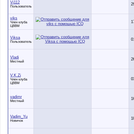
Vi112
2
Пользователь
viks
1
Член клуба
ЦВВМ
Viksa
0
Пользователь
Vladi
2
Местный
V.K.Zi
0
Член клуба
ЦВВМ
vadimr
1
Местный
Vadim_Yu
1
Новичок