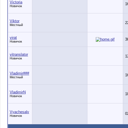
Victoria
1
Новичок
Viktor
2
Местный
virat
3
Новичок
vitranslator
1
Новичок
Vladimir###
1
Местный
VladimirN
1
Новичок
Vyachesalv
0
Новичок