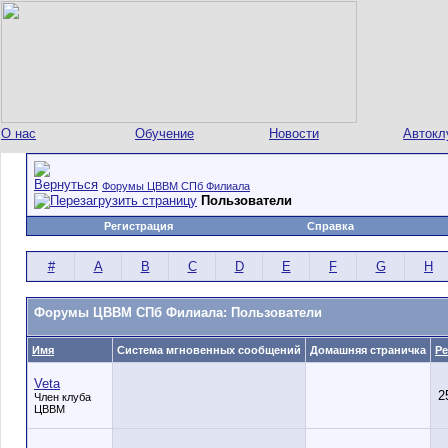
О нас
Обучение
Новости
Автокл
Форумы ЦВВМ СПб Филиала
Пользователи
Регистрация
Справка
#
A
B
C
D
E
F
G
H
Форумы ЦВВМ СПб Филиала: Пользователи
Имя
Система мгновенных сообщений
Домашняя страничка
Ре
Veta
2
Член клуба
ЦВВМ