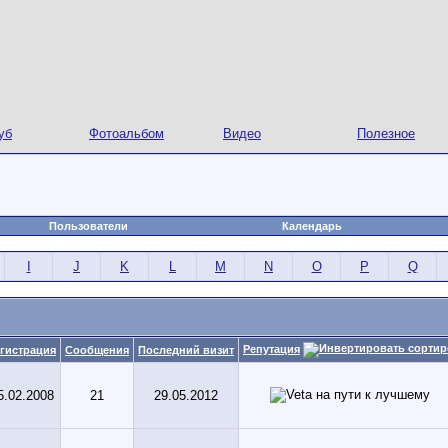
уб
Фотоальбом
Видео
Полезное
Пользователи
Календарь
I
J
K
L
M
N
O
P
Q
Репутация
гистрация
Сообщения
Последний визит
5.02.2008
21
29.05.2012