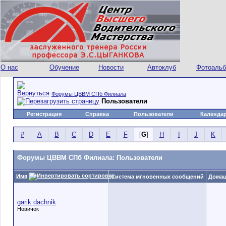
О нас
Обучение
Новости
Автоклуб
Фотоаль
Форумы ЦВВМ СПб Филиала
Пользователи
Регистрация
Справка
Пользователи
Календа
#
A
B
C
D
E
F
[
G
]
H
I
J
K
Форумы ЦВВМ СПб Филиала: Пользователи
Имя
Система мгновенных сообщений
Домаш
garik dachnik
Новичок