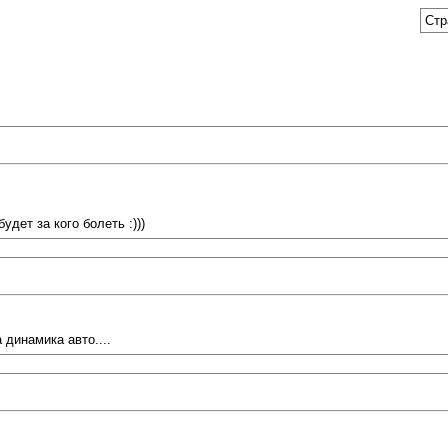
Стр
дет за кого болеть :)))
 динамика авто....