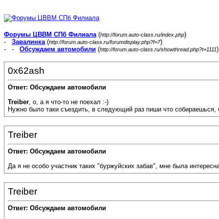
Форумы ЦВВМ СПб Филиала
(
)
http://forum.auto-class.ru/index.php
-
Завалинка
(
)
http://forum.auto-class.ru/forumdisplay.php?f=7
- -
Обсуждаем автомобили
(
)
http://forum.auto-class.ru/showthread.php?t=1111
0x62ash
Ответ: Обсуждаем автомобили
Treiber
, о, а я что-то не поехал :-)
Нужно было таки съездить, в следующий раз пиши что собираешься, бу
Treiber
Ответ: Обсуждаем автомобили
Да я не особо участник таких "буржуйских забав", мне была интересна
Treiber
Ответ: Обсуждаем автомобили