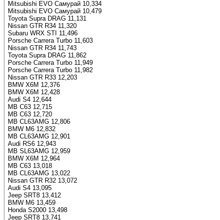
Mitsubishi EVO Самурай 10,334
Mitsubishi EVO Самурай 10,479
Toyota Supra DRAG 11,131
Nissan GTR R34 11,320
Subaru WRX STI 11,496
Porsche Carrera Turbo 11,603
Nissan GTR R34 11,743
Toyota Supra DRAG 11,862
Porsche Carrera Turbo 11,949
Porsche Carrera Turbo 11,982
Nissan GTR R33 12,203
BMW X6M 12,376
BMW X6M 12,428
Audi S4 12,644
MB C63 12,715
MB C63 12,720
MB CL63AMG 12,806
BMW M6 12,832
MB CL63AMG 12,901
Audi RS6 12,943
MB SL63AMG 12,959
BMW X6M 12,964
MB C63 13,018
MB CL63AMG 13,022
Nissan GTR R32 13,072
Audi S4 13,095
Jeep SRT8 13,412
BMW M6 13,459
Honda S2000 13,498
Jeep SRT8 13,741