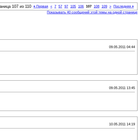
аница 107 из 110
«
Первая
<
7
57
97
105
106
107
108
109
>
Последняя
»
Показывать 40 сообщений этой темы на одной странице
09.05.2011 04:44
09.05.2011 13:45
10.05.2011 14:19