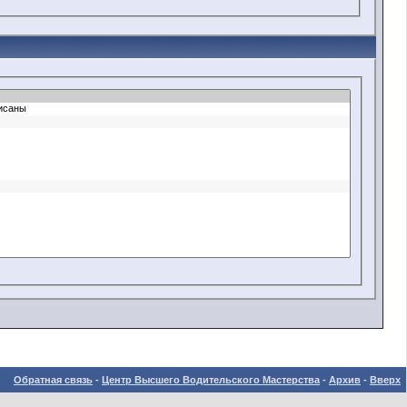
Обратная связь
-
Центр Высшего Водительского Мастерства
-
Архив
-
Вверх