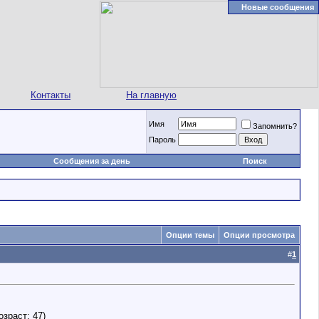
Новые сообщения
Контакты
На главную
Имя
Запомнить?
Пароль
Сообщения за день
Поиск
Опции темы
Опции просмотра
#
1
озраст: 47)