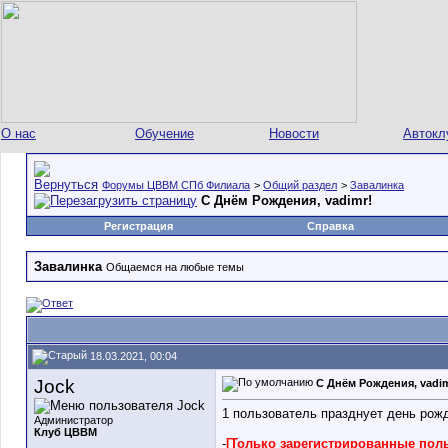
О нас
Обучение
Новости
Автокл
Форумы ЦВВМ СПб Филиала
>
Общий раздел
>
Завалинка
C Днём Рождения, vadimr!
Регистрация
Справка
Завалинка
Общаемся на любые темы
18.03.2021, 00:04
Jock
C Днём Рождения, vadim
1 пользователь празднует день рожд
Администратор
Клуб ЦВВМ
-
[Только зарегистрированные пол