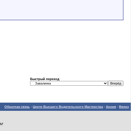
Быстрый переход
Обратная связь
-
Центр Высшего Водительского Мастерства
-
Архив
-
Вверх
М'