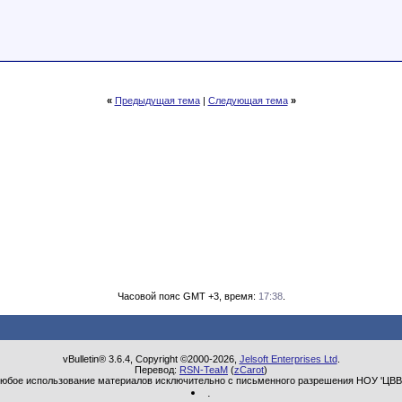
«
Предыдущая тема
|
Следующая тема
»
Часовой пояс GMT +3, время:
17:38
.
vBulletin® 3.6.4, Copyright ©2000-2026,
Jelsoft Enterprises Ltd
.
Перевод:
RSN-TeaM
(
zCarot
)
юбое использование материалов исключительно с письменного разрешения НОУ 'ЦВВ
.