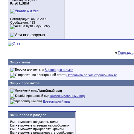
Клуб ЦВВМ
Регистрация: 06.08.2009
Сообщения: 493
«
Предыдущ
Опции темы
Версия для печати
Отправить по электронной почте
Опции просмотра
Линейный вид
Комбинированный вид
Древовидный вид
Ваши права в разделе
Вы
не можете
создавать темы
Вы
не можете
отвечать на сообщения
Вы
не можете
прикреплять файлы
Вы
не можете
редактировать сообщения