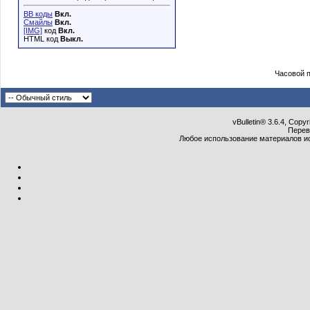
BB коды
Вкл.
Смайлы
Вкл.
[IMG]
код
Вкл.
HTML код
Выкл.
Часовой 
vBulletin® 3.6.4, Copy
Перев
Любое использование материалов и